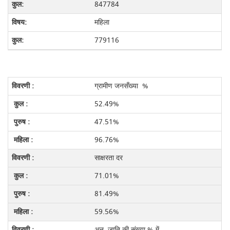
847784
महिला
779116
ग्रामीण जनसँख्या %
52.49%
47.51%
96.76%
साक्षरता दर
71.01%
81.49%
59.56%
अनु. जाति की संख्या % में