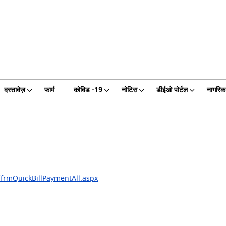
दस्तावेज़
फार्म
कोविड -19
नोटिस
डीईओ पोर्टल
नागरिक 
/frmQuickBillPaymentAll.aspx