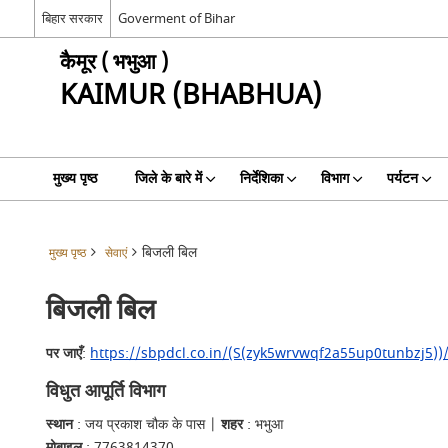
बिहार सरकार
Goverment of Bihar
कैमूर ( भभुआ )
KAIMUR (BHABHUA)
मुख्य पृष्ठ
जिले के बारे में
निर्देशिका
विभाग
पर्यटन
बिजली बिल
मुख्य पृष्ठ
सेवाएं
बिजली बिल
पर जाएँ
:
https://sbpdcl.co.in/(S(zyk5wrvwqf2a55up0tunbzj5))
विधुत आपूर्ति विभाग
स्थान
: जय प्रकाश चौक के पास |
शहर
: भभुआ
मोबाइल
: 7763814370