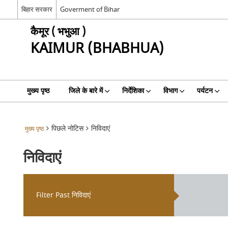
बिहार सरकार
Goverment of Bihar
कैमूर ( भभुआ )
KAIMUR (BHABHUA)
मुख्य पृष्ठ
जिले के बारे में
निर्देशिका
विभाग
पर्यटन
पिछले नोटिस
निविदाएं
मुख्य पृष्ठ
निविदाएं
Filter Past निविदाएं