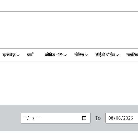
दस्तावेज़
फार्म
कोविड -19
नोटिस
डीईओ पोर्टल
नागरिक 
To