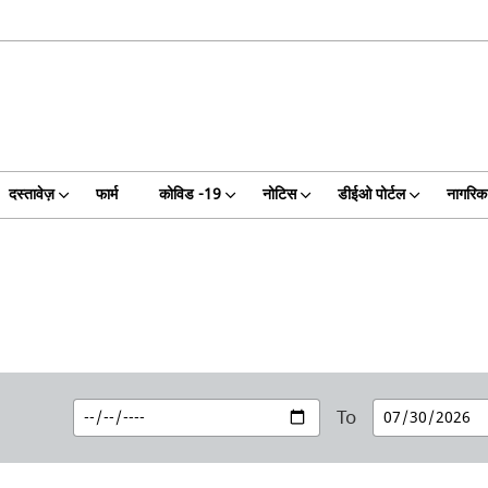
दस्तावेज़
फार्म
कोविड -19
नोटिस
डीईओ पोर्टल
नागरिक 
To