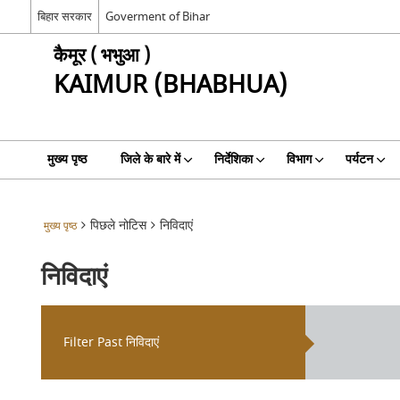
बिहार सरकार
Goverment of Bihar
कैमूर ( भभुआ )
KAIMUR (BHABHUA)
मुख्य पृष्ठ
जिले के बारे में
निर्देशिका
विभाग
पर्यटन
पिछले नोटिस
निविदाएं
मुख्य पृष्ठ
निविदाएं
Filter Past निविदाएं